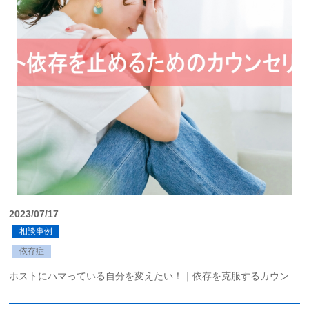
初めての方へ
法人様向けサービス
ハラスメント対策資格
質問一覧
ブログ
2023/07/17
会社概要
相談事例
依存症
採用情報
ホストにハマっている自分を変えたい！｜依存を克服するカウンセリング
カウンセリング予約