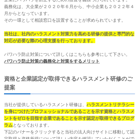
義務化は、大企業が２０２０年６月から、中小企業も２０２２年４
初めての方へ
月からとなっています。
その一環として相談窓口を設置することが求められています。
法人様向けサービス
当社は、社内のハラスメント対策力を高める研修の提供と専門的な
対応が必要な際の心理支援を行っております。
ハラスメント対策資格
パワハラ防止対策について詳しくはこちらも参考にして下さい。
パワハラ防止対策の義務化と対策をするメリット
質問一覧
資格と企業認定が取得できるハラスメント研修のご
ブログ
提案
会社概要
当社が提供しているハラスメント研修は、
ハラスメントリテラシー
を身につけたプロフェッショナルであることを示す資格とハラスメ
採用情報
ントをゼロを目指す企業であることを示す認定が取得できるプログ
ラム
となっております。
カウンセリング予約
下記のバナーをクリックすると当社の法人向けサイトに移動して認
定取得と資格所得について詳しい内容を確認していただくことがで