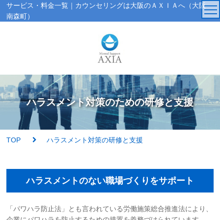
サービス・料金一覧｜カウンセリングは大阪のＡＸＩＡへ（大阪
南森町）
TOP
カウンセラー
アクセス・受付時間
ハラスメント対策のための研修と支援
サービス・料金一覧
TOP
ハラスメント対策の研修と支援
心理検査
ハラスメントのない職場づくりをサポート
実績紹介
AXIAの特徴
「パワハラ防止法」とも言われている労働施策総合推進法により、
企業にパワハラを防止するための措置を義務づけられています。