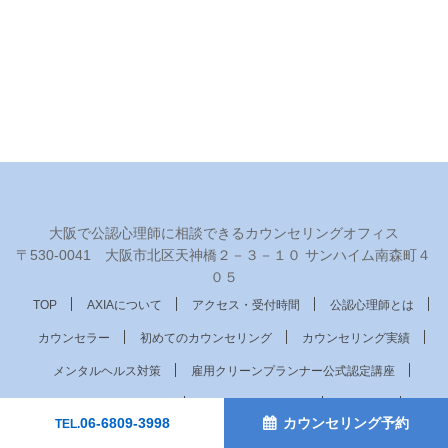
大阪で公認心理師に相談できるカウンセリングオフィス
〒530‐0041 大阪市北区天神橋２－３－１０ サンハイム南森町４
０５
TOP
AXIAについて
アクセス・受付時間
公認心理師とは
カウンセラー
初めてのカウンセリング
カウンセリング実績
メンタルヘルス対策
雇用クリーンプランナー公式認定講座
法人向け研修・講演
サービス・料金一覧
採用情報
06-6809-3998
カウンセリング予約
TEL.
職場見学
会社概要
カウンセリング予約
EQトレーニング