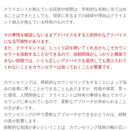
クライエントが抱えている症状や状態は、学術的な名称に当てはめ
ることはできたとしても、現状に至るまでの経緯や理由はクライエ
ント個人が抱えている特有のものです。
その事情を確認しないままアドバイスをすると的外れ
なアドバイス
になる
可能性があります。
また、クライエントは、じっくり話を聴いてくれるからこそ
カウン
セラー
を信頼することができるので、信頼関係がしっかりと構築で
きない段階では、
いくら
正しいアドバイスを提供しても受け入れて
くれないことを
カウンセラーは
知っておくことが重要です。
カウンセリングは、模範的なカウンセリングをすることによって悩
みの改善に導くことができることもありますが、性格や体質、育っ
た環境、人間関係など、クライエントは特有の事情を抱えてカウン
セリングに来られているので、柔軟なアプローチが求められること
の方が多いです。
カウンセリングの中で柔軟なアプローチができるかどうかは、経験
の差が影響します。
経験的な知識が多いということは、カウンセリング技術の幅が広い