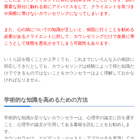
重要な
部分に触れる前
に
アドバイスをして、クライエントを気づき
や洞察に導けないカウンセリングに
なってしまいます。
また、心の病についての知識が乏しいと、病院に行くことを勧める
必要がある
クライエントに対して、カウンセリングだけで改善に
導
こうとして状態を悪化
させてしまう可能性もあります。
いくら話を聴くことが上手くても、これまでにいろんな人の相談に
対応してきたとしても、カウンセリングは経験によって得た知識だ
けでできるものではないことをカウンセラーはよく理解しておかな
ければなりません。
学術的な知識を高めるための方法
学術的な知識が足りないカウンセラーは、心理学の論文に目を通す
こと、心理学の論文が引用してある書籍を読むことをお勧めしま
す。
カウンセラーは、エビデンス・ベースド・アプローチを意識してカ