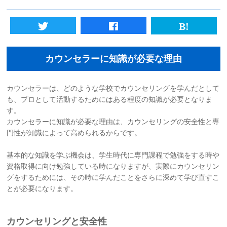
初めての方へ
法人様向けサービス
カウンセラーに知識が必要な理由
ハラスメント対策資格
カウンセラーは、どのような学校でカウンセリングを学んだとして
も、プロとして活動するためにはある程度の知識が必要となりま
質問一覧
す。
カウンセラーに知識が必要な理由は、カウンセリングの安全性と専
ブログ
門性が知識によって高められるからです。
基本的な知識を学ぶ機会は、学生時代に専門課程で勉強をする時や
会社概要
資格取得に向け勉強している時になりますが、実際にカウンセリン
グをするためには、その時に学んだことをさらに深めて学び直すこ
採用情報
とが必要になります。
カウンセリング予約
カウンセリングと安全性