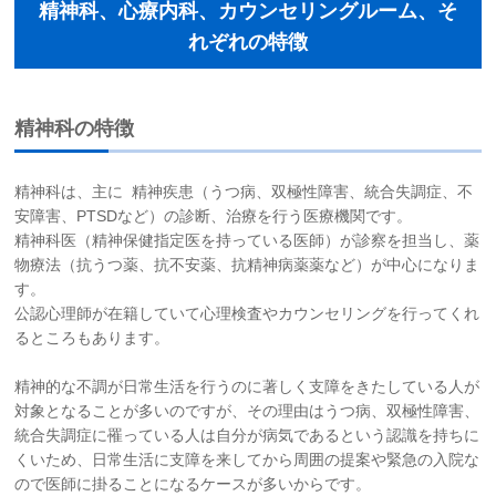
精神科、心療内科、カウンセリングルーム、そ
お問い合わせ
れぞれの特徴
サイトマップ
精神科の特徴
リンク集
精神科は、主に 精神疾患（うつ病、双極性障害、統合失調症、不
安障害、PTSDなど）の診断、治療を行う医療機関です。
お知らせ
精神科医（精神保健指定医を持っている医師）が診察を担当し、薬
物療法（抗うつ薬、抗不安薬、抗精神病薬薬など）が中心になりま
す。
公認心理師が在籍していて心理検査やカウンセリングを行ってくれ
るところもあります。
精神的な不調が日常生活を行うのに著しく支障をきたしている人が
対象となることが多いのですが、その理由はうつ病、双極性障害、
統合失調症に罹っている人は自分が病気であるという認識を持ちに
くいため、日常生活に支障を来してから周囲の提案や緊急の入院な
ので医師に掛ることになるケースが多いからです。