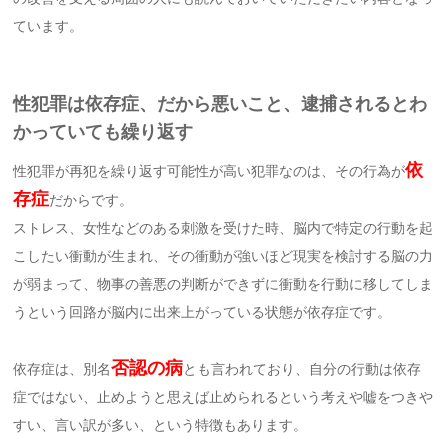
ています。
性犯罪は依存症、だから悪いこと、逮捕されるとわ
かっていても繰り返す
依
性犯罪が再犯を繰り返す可能性が高い犯罪なのは、その行為が
存症
だからです。
ストレス、女性などのある刺激を受けた時、脳内で特定の行動を起
こしたい衝動が生まれ、その衝動が強いほど現実を検討する脳の力
が弱まって、物事の善悪の判断ができずに衝動を行動に移してしま
うという回路が脳内に出来上がっている状態が依存症です。
否認の病
依存症は、別名
とも言われており、自分の行動は依存
症ではない、止めようと思えば止められるという考えや嘘をつきや
すい、言い訳が多い、という特徴もあります。