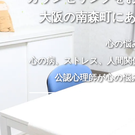
大阪の南森町にあ
心の悩
心の病、ストレス、人間関
公認心理師が心の悩