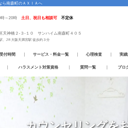
なら南森町のＡＸＩＡへ
0時～20時
土日、祝日も相談可
不定休
区天神橋２-３-１０ サンハイム南森町４０５
駅、JＲ大阪天満宮駅 徒歩約３分
受付時間
サービス・料金一覧
心理検査
実績
ハラスメント対策資格
質問一覧
ブロ
カウンセリングを