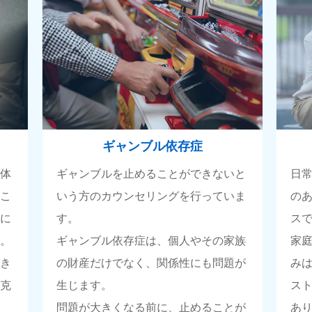
ギャンブル依存症
自体
ギャンブルを止めることができないと
日
るこ
いう方のカウンセリングを行っていま
の
活に
す。
ス
す。
ギャンブル依存症は、個人やその家族
家
頂き
の財産だけでなく、関係性にも問題が
み
て克
生じます。
ス
問題が大きくなる前に、止めることが
あ