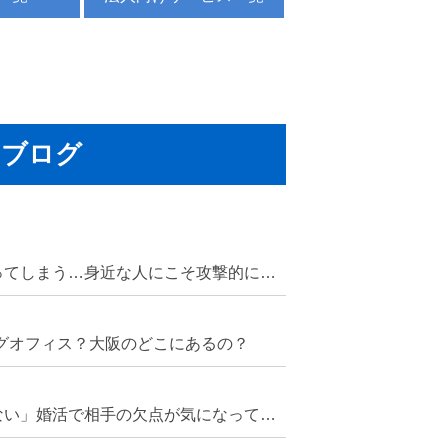
ブログ
恋人や家族にだけ強く当たってしまう…身近な人にこそ攻撃的になってしまう心理
ングオフィス？大阪のどこにあるの？
「いい人だけど好きになれない」婚活で相手の欠点が気になってしまう“減点方式”の心理