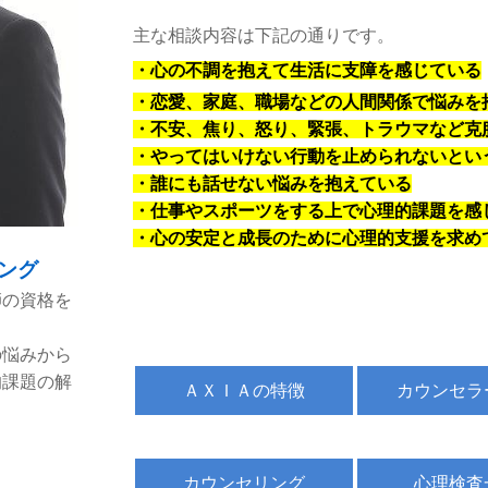
主な相談内容は下記の通りです。
・心の不調を抱えて生活に支障を感じている
・恋愛、家庭、職場などの人間関係で悩みを
・不安、焦り、怒り、緊張、トラウマなど克
・やってはいけない行動を止められないとい
・誰にも話せない悩みを抱えている
・仕事やスポーツをする上で心理的課題を感
・心の安定と成長のために心理的支援を求め
ング
師の資格を
の悩みから
的課題の解
ＡＸＩＡの特徴
カウンセラ
カウンセリング
心理検査