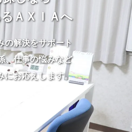
るＡＸＩＡへ
みの解決をサポート
係、仕事の悩みなど
みにお応えします。