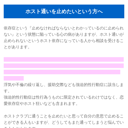
お問い合わせ
ホスト通いを止めたいという方へ
サイトマップ
依存症という『止めなければならないとわかっているのに止められ
ない』という状態に陥っている心の病がありますが、ホスト通いが
止められないというホスト依存になっている人から相談を受けるこ
リンク集
とがあります。
お知らせ
ホストに狂ってしまって自分の大切な時間や財産をホスト通いに費
やしてしまうというホスト依存は、強迫的性行動症という国際的な
疾病に対する統計基準であるICD-11に記載されている心の病に該
当します。
浮気や不倫の繰り返し、援助交際なども強迫的性行動症に該当しま
す。
強迫的性行動症は性行為うものに限定されているわけではなく、恋
愛依存症やホスト狂いなども含まれます。
ホストクラブに通うことを止めたいと思って自分の意思で止めるこ
とができる人もいますが、どうしてもまた通ってしまうと悩んでい