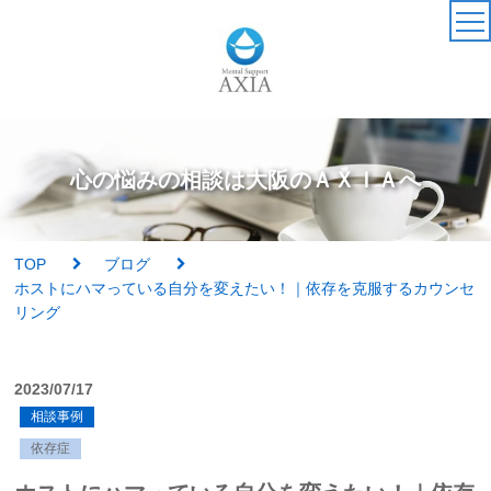
TOP
カウンセラー
心の悩みの相談は大阪のＡＸＩＡへ
アクセス・受付時間
TOP
ブログ
サービス・料金一覧
ホストにハマっている自分を変えたい！｜依存を克服するカウンセ
リング
心理検査
2023/07/17
実績紹介
相談事例
依存症
AXIAの特徴