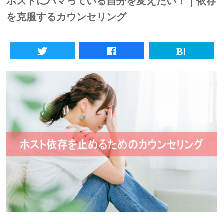
ホストにハマっている自分を変えたい！｜依存
を克服するカウンセリング
初めての方へ
法人様向けサービス
ハラスメント対策資格
質問一覧
ブログ
会社概要
採用情報
カウンセリング予約