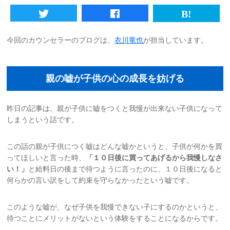
初めての方へ
今回のカウンセラーのブログは、
衣川竜也
が担当しています。
法人様向けサービス
ハラスメント対策資格
親の嘘が子供の心の成長を妨げる
質問一覧
昨日の記事は、親が子供に嘘をつくと我慢が出来ない子供になって
しまうという話です。
ブログ
この話の親が子供につく嘘はどんな嘘かというと、子供が何かを買
ってほしいと言った時、
「１０日後に買ってあげるから我慢しなさ
会社概要
い！」
と給料日の後まで待つように言ったのに、１０日後になると
何らかの言い訳をして約束を守らなかったという嘘です。
採用情報
このような嘘が、なぜ子供を我慢できない子にするのかというと、
カウンセリング予約
待つことにメリットがないという体験をすることになるからです。