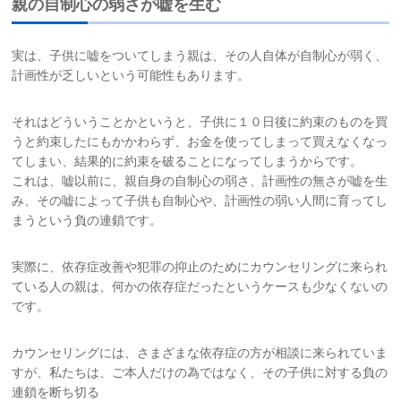
親の自制心の弱さが嘘を生む
実は、子供に嘘をついてしまう親は、その人自体が自制心が弱く、
計画性が乏しいという可能性もあります。
それはどういうことかというと、子供に１０日後に約束のものを買
うと約束したにもかかわらず、お金を使ってしまって買えなくなっ
てしまい、結果的に約束を破ることになってしまうからです。
これは、嘘以前に、親自身の自制心の弱さ、計画性の無さが嘘を生
み、その嘘によって子供も自制心や、計画性の弱い人間に育ってし
まうという負の連鎖です。
実際に、依存症改善や犯罪の抑止のためにカウンセリングに来られ
ている人の親は、何かの依存症だったというケースも少なくないの
です。
カウンセリングには、さまざまな依存症の方が相談に来られていま
すが、私たちは、ご本人だけの為ではなく、その子供に対する負の
連鎖を断ち切る