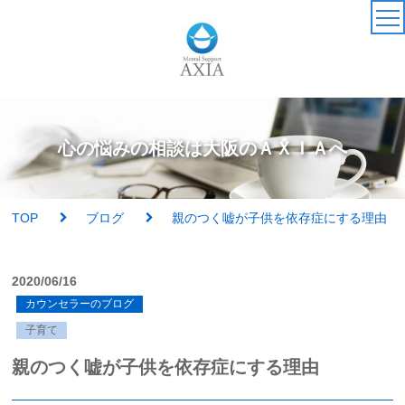
TOP
カウンセラー
心の悩みの相談は大阪のＡＸＩＡへ
アクセス・受付時間
TOP
ブログ
親のつく嘘が子供を依存症にする理由
サービス・料金一覧
2020/06/16
心理検査
カウンセラーのブログ
子育て
実績紹介
親のつく嘘が子供を依存症にする理由
AXIAの特徴