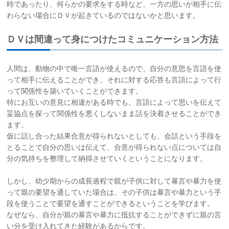
時であったり、何らかの要求をする時など、一方の思いが相手に伝
わらない場合にＤＶが起きているのではないかと思います。
お問い合わせ
ＤＶは間違って身につけたコミュニケーション方法
サイトマップ
人間は、動物の中で唯一言語が使えるので、自分の意思を言語を使
リンク集
って相手に伝えることができ、それに対する応答も言語によって行
って関係性を築いていくことができます。
特にお互いの意見に相違がある時でも、言語によって思いを伝えて
お知らせ
妥協点を探って関係性を悪くしないまま話を決着させることができ
ます。
仮に話し合った結果合意が得られないとしても、会話という手段を
とることで自分の思いは伝えて、合意が得られない点については自
分の気持ちを整理して納得させていくということになります。
しかし、幼少期からの成長過程で親が子供に対して暴言や暴力を使
って親の要望を通していた場合は、その子供は暴言や暴力という手
段を使うことで要望を通すことができるということを学びます。
なぜなら、自分が親の暴言や暴力に抵抗することができずに親の言
い分を受け入れてきた経験があるからです。