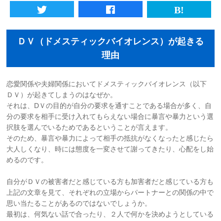
初めての方へ
ＤＶ（ドメスティックバイオレンス）が起きる
法人様向けサービス
理由
ハラスメント対策資格
恋愛関係や夫婦関係においてドメスティックバイオレンス（以下
ＤＶ）が起きてしまうのはなぜか。
質問一覧
それは、DＶの目的が自分の要求を通すことである場合が多く、自
分の要求を相手に受け入れてもらえない場合に暴言や暴力という選
ブログ
択肢を選んでいるためであるということが言えます。
そのため、暴言や暴力によって相手の抵抗がなくなったと感じたら
大人しくなり、時には態度を一変させて謝ってきたり、心配をし始
会社概要
めるのです。
自分がＤＶの被害者だと感じている方も加害者だと感じている方も
採用情報
上記の文章を見て、それぞれの立場からパートナーとの関係の中で
思い当たることがあるのではないでしょうか。
カウンセリング予約
最初は、何気ない話で合ったり、２人で何かを決めようとしている