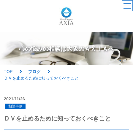
TOP
カウンセラー
心の悩みの相談は大阪のＡＸＩＡへ
アクセス・受付時間
TOP
ブログ
サービス・料金一覧
ＤＶを止めるために知っておくべきこと
心理検査
2021/11/26
相談事例
実績紹介
ＤＶを止めるために知っておくべきこと
AXIAの特徴