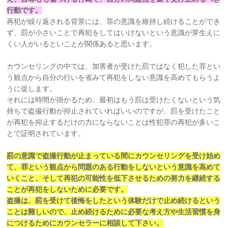
行動です。
再犯が繰り返される背景には、罪の意識を維持し続けることができ
ず、罰が小さいことで再犯をしてはいけないという意識が芽生えに
くい人がいるといことが関係あると思います。
カウンセリングの中では、加害者が受けた罰ではなく犯した罪とい
う観点から自分の行いを省みて再犯をしない意識を高めてもらうよ
うに促します。
それには時間が掛かるため、最初はもう罰は受けたくないという気
持ちで盗撮行動が抑止されていればいいのですが、罰を受けたこと
が再犯を抑止するだけの力にならないことは性犯罪の再犯が多いこ
とで証明されています。
罰の意識で盗撮行動が止まっている間にカウンセリングを受け始め
て、罪という観点から問題のある行動をしないという意識を高めて
いくこと、そして再犯の可能性を低下させるための努力を継続する
ことが再犯をしないために必要です。
盗撮は、罰を受けて後悔をしたという体験だけで止め続けるという
ことは難しいので、止め続けるために必要な考え方や生活習慣を身
につけるためにカウンセラーに相談して下さい。