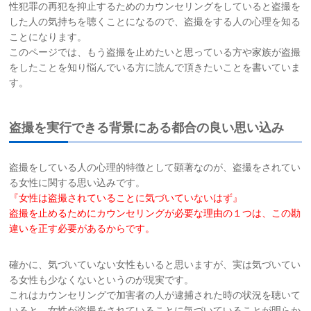
性犯罪の再犯を抑止するためのカウンセリングをしていると盗撮を
した人の気持ちを聴くことになるので、盗撮をする人の心理を知る
お問い合わせ
ことになります。
このページでは、もう盗撮を止めたいと思っている方や家族が盗撮
サイトマップ
をしたことを知り悩んでいる方に読んで頂きたいことを書いていま
す。
リンク集
盗撮を実行できる背景にある都合の良い思い込み
お知らせ
盗撮をしている人の心理的特徴として顕著なのが、盗撮をされてい
る女性に関する思い込みです。
『女性は盗撮されていることに気づいていないはず』
盗撮を止めるためにカウンセリングが必要な理由の１つは、この勘
違いを正す必要
があるからです。
確かに、気づいていない女性もいると思いますが、実は気づいてい
る女性も少なくないというのが現実です。
これはカウンセリングで加害者の人が逮捕された時の状況を聴いて
いると、女性が盗撮をされていることに気づいていることが明らか