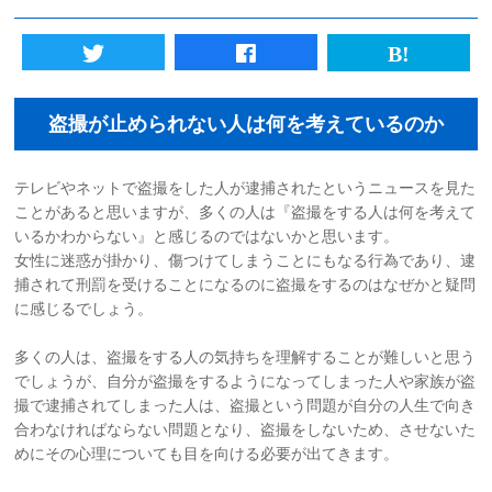
初めての方へ
法人様向けサービス
盗撮が止められない人は何を考えているのか
ハラスメント対策資格
テレビやネットで盗撮をした人が逮捕されたというニュースを見た
ことがあると思いますが、多くの人は『盗撮をする人は何を考えて
質問一覧
いるかわからない』と感じるのではないかと思います。
女性に迷惑が掛かり、傷つけてしまうことにもなる行為であり、逮
ブログ
捕されて刑罰を受けることになるのに盗撮をするのはなぜかと疑問
に感じるでしょう。
会社概要
多くの人は、盗撮をする人の気持ちを理解することが難しいと思う
でしょうが、自分が盗撮をするようになってしまった人や家族が盗
採用情報
撮で逮捕されてしまった人は、盗撮という問題が自分の人生で向き
合わなければならない問題となり、盗撮をしないため、させないた
めにその心理についても目を向ける必要が出てきます。
カウンセリング予約