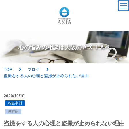
TOP
カウンセラー
心の悩みの相談は大阪のＡＸＩＡへ
アクセス・受付時間
TOP
ブログ
サービス・料金一覧
盗撮をする人の心理と盗撮が止められない理由
心理検査
2020/10/10
相談事例
実績紹介
依存症
AXIAの特徴
盗撮をする人の心理と盗撮が止められない理由