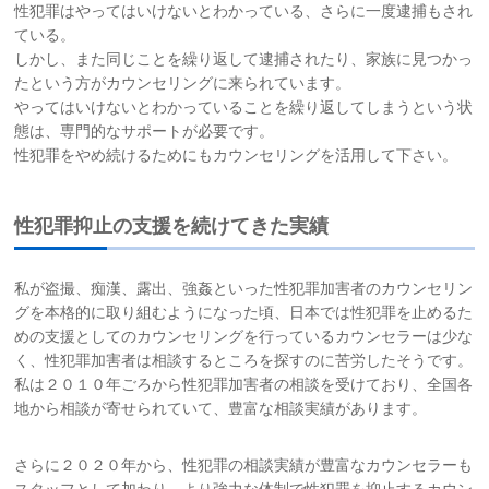
性犯罪はやってはいけないとわかっている、さらに一度逮捕もされ
お問い合わせ
ている。
しかし、また同じことを繰り返して逮捕されたり、家族に見つかっ
たという方がカウンセリングに来られています。
サイトマップ
やってはいけないとわかっていることを繰り返してしまうという状
態は、専門的なサポートが必要です。
性犯罪をやめ続けるためにもカウンセリングを活用して下さい。
リンク集
お知らせ
性犯罪抑止の支援を続けてきた実績
私が盗撮、痴漢、露出、強姦といった性犯罪加害者のカウンセリン
グを本格的に取り組むようになった頃、日本では性犯罪を止めるた
めの支援としてのカウンセリングを行っているカウンセラーは少な
く、性犯罪加害者は相談するところを探すのに苦労したそうです。
私は２０１０年ごろから性犯罪加害者の相談を受けており、全国各
地から相談が寄せられていて、豊富な相談実績があります。
さらに２０２０年から、性犯罪の相談実績が豊富なカウンセラーも