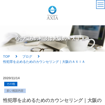
TOP
カウンセラー
心の悩みの相談は大阪のＡＸＩＡへ
アクセス・受付時間
TOP
ブログ
サービス・料金一覧
性犯罪を止めるためのカウンセリング｜大阪のＡＸＩＡ
心理検査
2020/11/14
その他
実績紹介
多い相談内容
AXIAの特徴
性犯罪を止めるためのカウンセリング｜大阪の