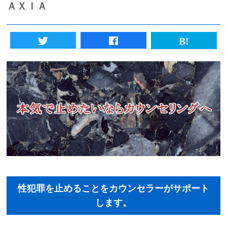
ＡＸＩＡ
初めての方へ
法人様向けサービス
ハラスメント対策資格
質問一覧
ブログ
会社概要
採用情報
性犯罪を止めることをカウンセラーがサポート
します。
カウンセリング予約