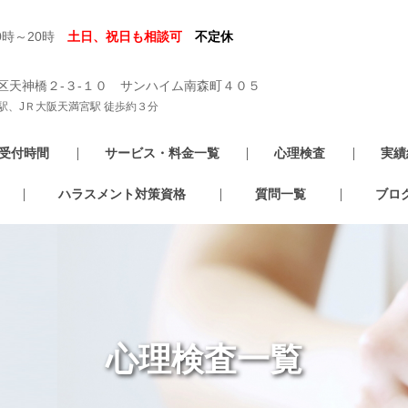
0時～20時
土日、祝日も相談可
不定休
区天神橋２-３-１０ サンハイム南森町４０５
駅、JＲ大阪天満宮駅 徒歩約３分
受付時間
サービス・料金一覧
心理検査
実績
ハラスメント対策資格
質問一覧
ブロ
心理検査一覧