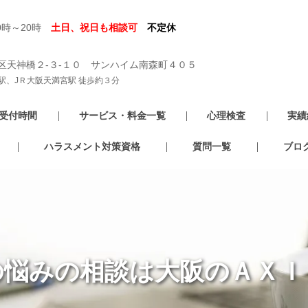
0時～20時
土日、祝日も相談可
不定休
区天神橋２-３-１０ サンハイム南森町４０５
駅、JＲ大阪天満宮駅 徒歩約３分
受付時間
サービス・料金一覧
心理検査
実績
ハラスメント対策資格
質問一覧
ブロ
の悩みの相談は大阪のＡＸＩ