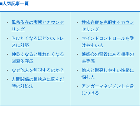
■人気記事一覧
風俗依存の実態とカウンセ
性依存症を克服するカウン
リング
セリング
叫びたくなるほどのストレ
マインドコントロールを受
スに対応
けやすい人
仲良くなると離れたくなる
嫉妬心の背景にある相手の
回避依存症
劣等感
なぜ他人を無視するのか？
他人と衝突しやすい性格に
悩む人
人間関係の板挟みに悩んだ
時の対処法
アンガーマネジメントを身
につける