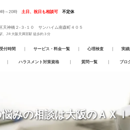
0時～20時
土日、祝日も相談可
不定休
区天神橋２-３-１０ サンハイム南森町４０５
駅、JＲ大阪天満宮駅 徒歩約３分
受付時間
サービス・料金一覧
心理検査
実績
ハラスメント対策資格
質問一覧
ブロ
の悩みの相談は大阪のＡＸＩ