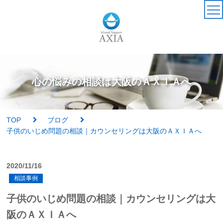
TOP
カウンセラー
心の悩みの相談は大阪のＡＸＩＡへ
アクセス・受付時間
TOP
ブログ
サービス・料金一覧
子供のいじめ問題の相談｜カウンセリングは大阪のＡＸＩＡへ
心理検査
2020/11/16
相談事例
実績紹介
子供のいじめ問題の相談｜カウンセリングは大
AXIAの特徴
阪のＡＸＩＡへ