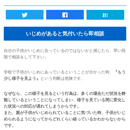
初めての方へ
法人様向けサービス
いじめがあると気付いたら即相談
ハラスメント対策資格
自分の子供がいじめに合っているのではないかと感じたら、早い段
階で相談をして下さい。
質問一覧
学校で子供がいじめにあっているということが分かった時、
『もう
ブログ
少し様子を見よう』
という判断は危険です。
会社概要
なぜなら、この様子を見るという行為は、多くの場合ただ状況を静
観していると
いうことになってしまい、様子を見ている間に変化し
た状況への対応が遅れて
しまうからです。
採用情報
また、親が子供がいじめられていることに気づいた時、子供がいじ
められるよう
になってからどれくらい経っているかわからないから
カウンセリング予約
です。