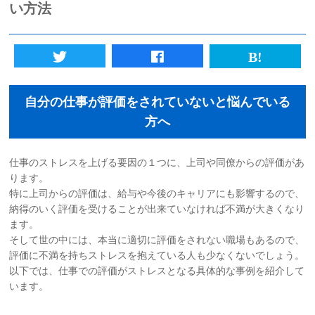
い方法
初めての方へ
法人様向けサービス
自分の仕事が評価をされていないと悩んでいる
ハラスメント対策資格
方へ
質問一覧
仕事のストレスを上げる要因の１つに、上司や同僚からの評価があ
ります。
ブログ
特に上司からの評価は、給与や今後のキャリアにも影響するので、
納得のいく評価を受けることが出来ていなければ不満が大きくなり
会社概要
ます。
そして世の中には、本当に適切に評価をされない職場もあるので、
評価に不満を持ちストレスを抱えている人も少なくないでしょう。
採用情報
以下では、仕事での評価がストレスとなる具体的な事例を紹介して
います。
カウンセリング予約