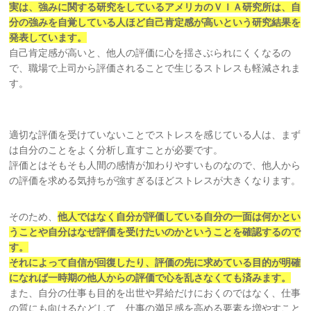
実は、強みに関する研究をしているアメリカのＶＩＡ研究所は、自
分の強み
を自覚している人ほど自己肯定感が高いという研究結果を
発表しています。
自己肯定感が高いと、他人の評価に心を揺さぶられにくくなるの
で、職場で上司から評価されることで生じるストレスも軽減されま
す。
適切な評価を受けていないことでストレスを感じている人は、まず
は自分のことをよく分析し直すことが必要です。
評価とはそもそも人間の感情が加わりやすいものなので、他人から
の評価を求める気持ちが強すぎるほどストレスが大きくなります。
そのため、
他人ではなく自分が評価している自分の一面は何かとい
うことや
自分は
なぜ評価を受けたいのかということを確認するので
す。
それによって自信が回復したり、評価の先に求めている目的が明確
になれば
一時期の
他人からの評価で心を乱さなくても済みます。
また、自分の仕事も目的を出世や昇給だけにおくのではなく、仕事
の質にも向けるなどして、仕事の満足感を高める要素を増やすこと