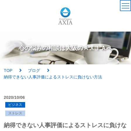
TOP
カウンセラー
心の悩みの相談は大阪のＡＸＩＡへ
アクセス・受付時間
TOP
ブログ
サービス・料金一覧
納得できない人事評価によるストレスに負けない方法
心理検査
2020/10/06
ビジネス
実績紹介
ストレス
AXIAの特徴
納得できない人事評価によるストレスに負けな