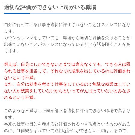
適切な評価ができない上司がいる職場
お問い合わせ
自分の行っている仕事を適切に評価されないことはストレスになり
サイトマップ
ます。
カウンセリングをしていても、職場から適切な評価を受けることが
リンク集
出来ていないことがストレスになっているという話を聴くことがあ
ります。
お知らせ
例えば、自分にしかできないとまでは言えなくても、できる人は限
られる仕事
を
担当して、それなりの成果を出しているのに評価され
ないという不満。
また、自分は効率を考えて仕事をしているので無駄な残業はしてい
ない人が
残業をしていないからといってがんばっていないとみなさ
れるという不満。
このような不満は、上司が部下を適切に評価できない職場で高まり
ます。
本来の仕事の目的を考えると評価されるべき視点というものがある
のに、価値観がずれていて適切な評価ができない上司はいるので、