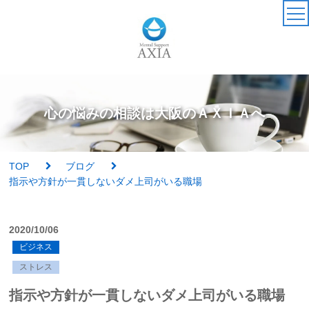
TOP
カウンセラー
心の悩みの相談は大阪のＡＸＩＡへ
アクセス・受付時間
TOP
ブログ
サービス・料金一覧
指示や方針が一貫しないダメ上司がいる職場
心理検査
2020/10/06
ビジネス
実績紹介
ストレス
AXIAの特徴
指示や方針が一貫しないダメ上司がいる職場