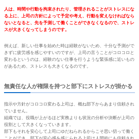
人は、時間や行動を拘束されたり、管理されることがストレスにな
お問い合わせ
る上に、上司の
方針によって予定や考え、行動を変えなければなら
ないとなると、先を予測して
働くことができなくなるので、ストレ
サイトマップ
スが大きくなってしまうのです。
リンク集
例えば、新しい仕事を始めた時は経験がないため、十分な予測がで
きずに疲労感を感じやすいのですが、上司の言うことがコロコロと
変わるというのは、経験のない仕事を行うような緊張感に近いもの
お知らせ
があるため、ストレスも大きくなるのです。
無責任な人が権限を持つと部下にストレスが掛かる
指示や方針がコロコロ変わる上司は、概ね部下からあまり信頼され
ていません。
組織では、役職が上がるほど実務よりも状況の分析や決断が上司の
役割として大きくなっていきます。
部下もそれを安心して上司にゆだねられるからこそ思い切って働く
ことができ、部下が安心感を感じられる上司は人間的にも信頼され