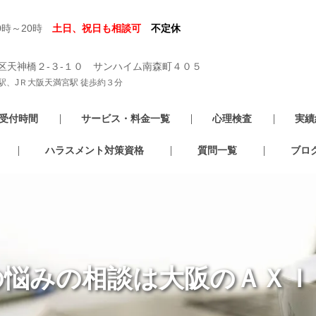
0時～20時
土日、祝日も相談可
不定休
区天神橋２-３-１０ サンハイム南森町４０５
駅、JＲ大阪天満宮駅 徒歩約３分
受付時間
サービス・料金一覧
心理検査
実績
ハラスメント対策資格
質問一覧
ブロ
の悩みの相談は大阪のＡＸＩ