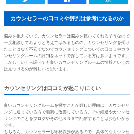
初めての方へ
カウンセラーの口コミや評判は参考になるのか
法人様向けサービス
悩みを抱えていて、カウンセラーは悩みを聴いてくれるそうなので
一度相談してみようと考えてはみるものの、カウンセリングを受け
ハラスメント対策資格
たことはなく不安でなのでカウンセリングについての口コミやカウ
ンセリングルームの評判をネットで探している方は多いようです。
質問一覧
しかし、いくら調べても良いカウンセリングルームの情報というの
は見つけるのが難しいと思います。
ブログ
カウンセリングは口コミが起こりにくい
会社概要
良いカウンセリングルームを探すことが難しい理由は、カウンセリ
採用情報
ングに通っている方で順調に改善している方、その経過やカウンセ
リングのことをブログやその他ＳＮＳで配信することは少ないから
です。
カウンセリング予約
もちろん、カウンセラーも守秘義務があるので、具体的なカウンセ