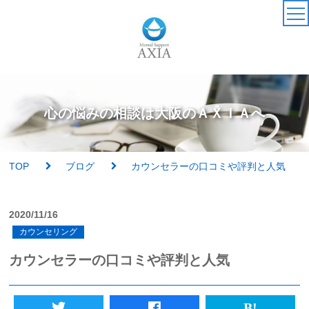
TOP
カウンセラー
心の悩みの相談は大阪のＡＸＩＡへ
アクセス・受付時間
TOP
ブログ
カウンセラーの口コミや評判と人気
サービス・料金一覧
2020/11/16
心理検査
カウンセリング
実績紹介
カウンセラーの口コミや評判と人気
AXIAの特徴