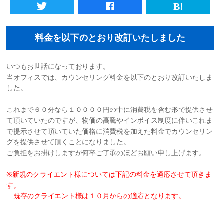
初めての方へ
料金を以下のとおり改訂いたしました
法人様向けサービス
いつもお世話になっております。
ハラスメント対策資格
当オフィスでは、カウンセリング料金を以下のとおり改訂いたしま
した。
質問一覧
これまで６０分なら１００００円の中に消費税を含む形で提供させ
て頂いていたのですが、物価の高騰やインボイス制度に伴いこれま
ブログ
で提示させて頂いていた価格に消費税を加えた料金でカウンセリン
グを提供させて頂くことになりました。
ご負担をお掛けしますが何卒ご了承のほどお願い申し上げます。
会社概要
※新規のクライエント様については下記の料金を適応させて頂きま
採用情報
す。
既存のクライエント様は１０月からの適応となります。
カウンセリング予約