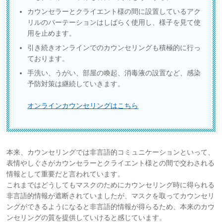
カウンセラーとクライエント様の間に設置しているアク
お問い合わせ
リルのパーテーションはしばらく使用し、様子を見て使
用を止めます。
サイトマップ
引き続きオンラインでのカウンセリングも積極的に行っ
ております。
リンク集
手洗い、うがい、部屋の喚起、消毒液の設置など、感染
予防対策は継続していきます。
お知らせ
オンラインカウンセリングはこちら
本来、カウンセリングでは非言語的コミュニケーションといって、
表情やしぐさがカウンセラーとクライエント様との間で交わされる
情報として重要だと言われています。
これまではどうしてもマスクのためにカウンセリング時に得られる
非言語的情報が遮断されていましたが、マスクを取ってカウンセリ
ングができるようになると非言語的情報が得らるため、本来のカウ
ンセリングの質を提供していけると感じています。