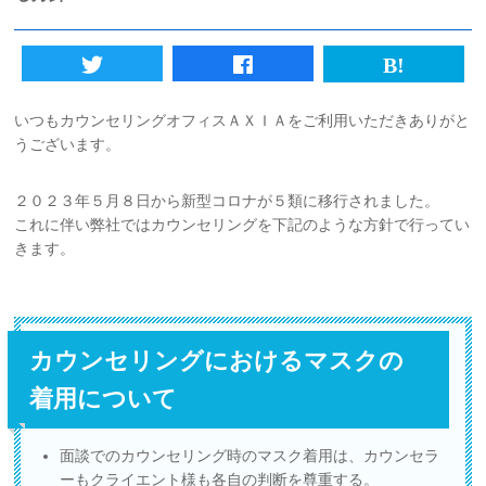
初めての方へ
法人様向けサービス
いつもカウンセリングオフィスＡＸＩＡをご利用いただきありがと
うございます。
ハラスメント対策資格
２０２３年５月８日から新型コロナが５類に移行されました。
質問一覧
これに伴い弊社ではカウンセリングを下記のような方針で行ってい
きます。
ブログ
会社概要
カウンセリングにおけるマスクの
着用について
採用情報
面談でのカウンセリング時のマスク着用は、カウンセラ
カウンセリング予約
ーもクライエント様も各自の判断を尊重する。