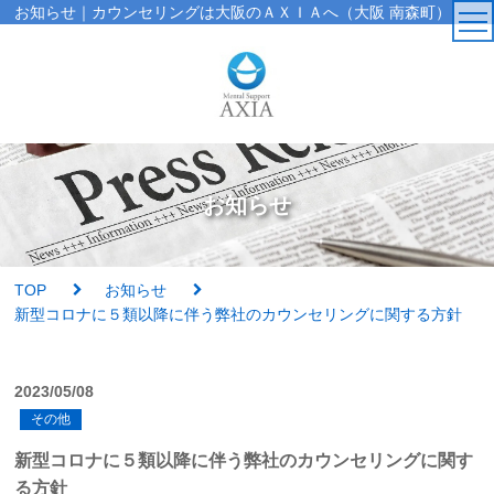
お知らせ｜カウンセリングは大阪のＡＸＩＡへ（大阪 南森町）
TOP
カウンセラー
お知らせ
アクセス・受付時間
サービス・料金一覧
TOP
お知らせ
新型コロナに５類以降に伴う弊社のカウンセリングに関する方針
心理検査
2023/05/08
実績紹介
その他
新型コロナに５類以降に伴う弊社のカウンセリングに関す
AXIAの特徴
る方針