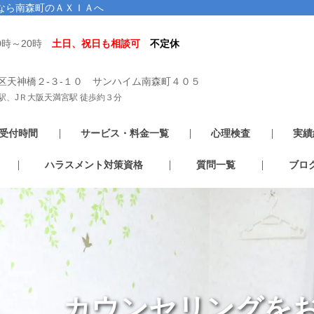
なら南森町のＡＸＩＡへ
0時～20時
土日、祝日も相談可
不定休
区天神橋２-３-１０ サンハイム南森町４０５
駅、JＲ大阪天満宮駅 徒歩約３分
受付時間
サービス・料金一覧
心理検査
実績
ハラスメント対策資格
質問一覧
ブロ
カウンセリングを