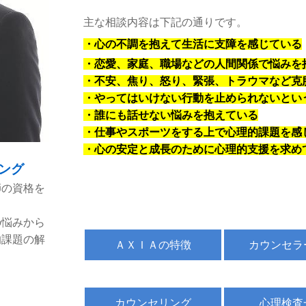
主な相談内容は下記の通りです。
・心の不調を抱えて生活に支障を感じている
・恋愛、家庭、職場などの人間関係で悩みを
・不安、焦り、怒り、緊張、トラウマなど克
・やってはいけない行動を止められないとい
・誰にも話せない悩みを抱えている
・仕事やスポーツをする上で心理的課題を感
・心の安定と成長のために心理的支援を求め
ング
師の資格を
の悩みから
的課題の解
ＡＸＩＡの特徴
カウンセラ
カウンセリング
心理検査