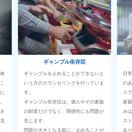
ギャンブル依存症
自体
ギャンブルを止めることができないと
日
るこ
いう方のカウンセリングを行っていま
の
活に
す。
ス
す。
ギャンブル依存症は、個人やその家族
家
頂き
の財産だけでなく、関係性にも問題が
み
て克
生じます。
ス
問題が大きくなる前に、止めることが
あ