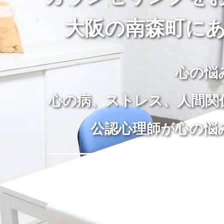
大阪の南森町にあ
心の悩
心の病、ストレス、人間関
公認心理師が心の悩