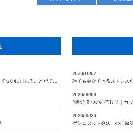
せ
2020/10/07
記事のリライト情報「別れた方が良いはずなのに別れることができないという恋愛依存症」
誰でも実践できるストレス
2020/06/08
み
傾聴と6 つの応答技法｜カ
2020/05/26
せ
ゲシュタルト療法｜心理療