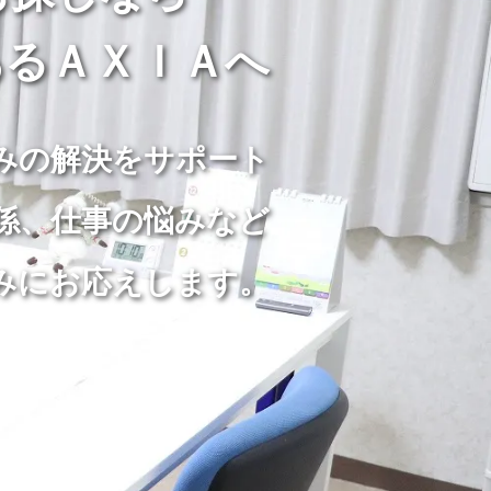
るＡＸＩＡへ
みの解決をサポート
係、仕事の悩みなど
みにお応えします。