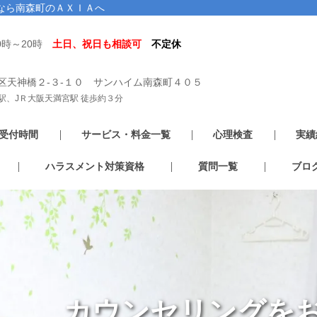
なら南森町のＡＸＩＡへ
0時～20時
土日、祝日も相談可
不定休
区天神橋２-３-１０ サンハイム南森町４０５
駅、JＲ大阪天満宮駅 徒歩約３分
受付時間
サービス・料金一覧
心理検査
実績
ハラスメント対策資格
質問一覧
ブロ
カウンセリングを