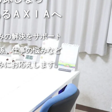
るＡＸＩＡへ
みの解決をサポート
係、仕事の悩みなど
みにお応えします。