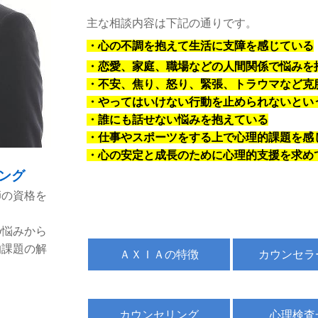
主な相談内容は下記の通りです。
・心の不調を抱えて生活に支障を感じている
・恋愛、家庭、職場などの人間関係で悩みを
・不安、焦り、怒り、緊張、トラウマなど克
・やってはいけない行動を止められないとい
・誰にも話せない悩みを抱えている
・仕事やスポーツをする上で心理的課題を感
・心の安定と成長のために心理的支援を求め
ング
師の資格を
の悩みから
的課題の解
ＡＸＩＡの特徴
カウンセラ
カウンセリング
心理検査