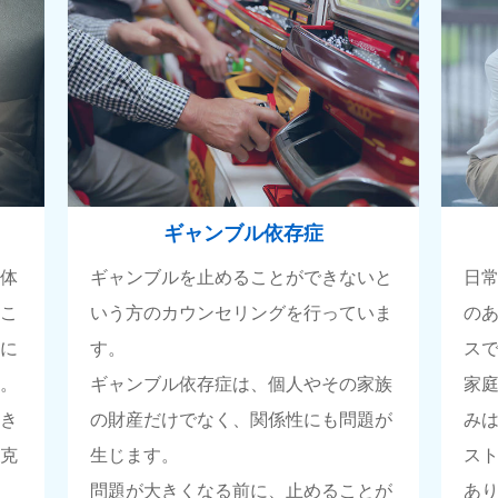
ギャンブル依存症
自体
ギャンブルを止めることができないと
日
るこ
いう方のカウンセリングを行っていま
の
活に
す。
ス
す。
ギャンブル依存症は、個人やその家族
家
頂き
の財産だけでなく、関係性にも問題が
み
て克
生じます。
ス
問題が大きくなる前に、止めることが
あ