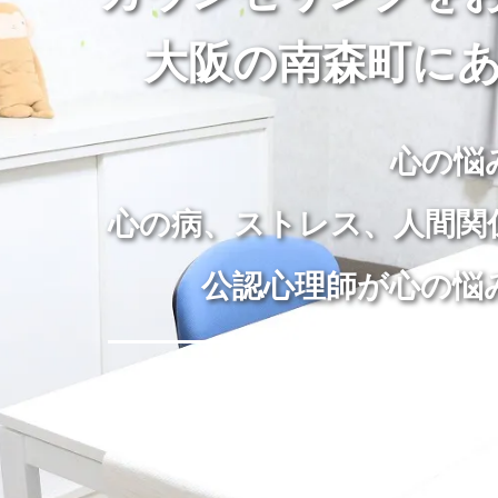
大阪の南森町にあ
心の悩
心の病、ストレス、人間関
公認心理師が心の悩