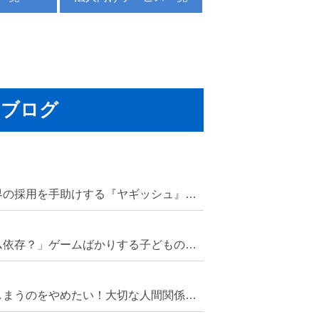
ブログ
公認心理師の就活と心理業界の採用を手助けする『ヤギッシュ』と『ヤギオファー』
「うちの子もしかしてゲーム依存？」ゲームばかりする子どもの心理と解決策
無意識にマウントを取ってしまうのをやめたい！大切な人間関係を壊す前にできること