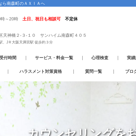
なら南森町のＡＸＩＡへ
0時～20時
土日、祝日も相談可
不定休
区天神橋２-３-１０ サンハイム南森町４０５
駅、JＲ大阪天満宮駅 徒歩約３分
受付時間
サービス・料金一覧
心理検査
実績
ハラスメント対策資格
質問一覧
ブロ
カウンセリングを