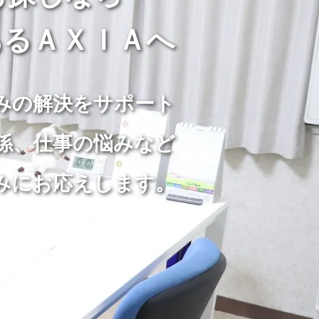
るＡＸＩＡへ
みの解決をサポート
係、仕事の悩みなど
みにお応えします。