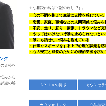
主な相談内容は下記の通りです。
・心の不調を抱えて生活に支障を感じている
・恋愛、家庭、職場などの人間関係で悩みを
・不安、焦り、怒り、緊張、トラウマなど克
・やってはいけない行動を止められないとい
・誰にも話せない悩みを抱えている
・仕事やスポーツをする上で心理的課題を感
・心の安定と成長のために心理的支援を求め
ング
師の資格を
の悩みから
的課題の解
ＡＸＩＡの特徴
カウンセラ
カウンセリング
心理検査