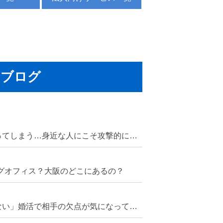
ブログ
恋人や家族にだけ強く当たってしまう…身近な人にこそ攻撃的になってしまう心理
ングオフィス？大阪のどこにあるの？
「いい人だけど好きになれない」婚活で相手の欠点が気になってしまう“減点方式”の心理