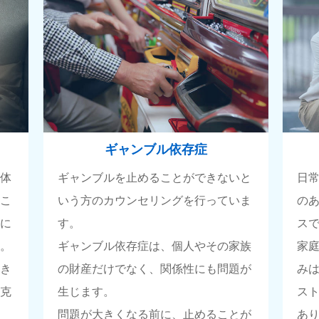
ギャンブル依存症
自体
ギャンブルを止めることができないと
日
るこ
いう方のカウンセリングを行っていま
の
活に
す。
ス
す。
ギャンブル依存症は、個人やその家族
家
頂き
の財産だけでなく、関係性にも問題が
み
て克
生じます。
ス
問題が大きくなる前に、止めることが
あ