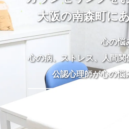
大阪の南森町にあ
心の悩
心の病、ストレス、人間関
公認心理師が心の悩