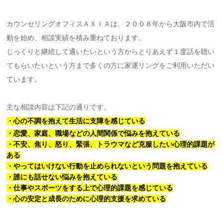
カウンセリングオフィスＡＸＩＡは、２００８年から大阪市内で活
動を始め、相談実績を積み重ねております。
じっくりと継続して通いたいという方からとりあえず１度話を聴い
てもらいたいという方まで多くの方に家運リングをご利用いただい
ています。
主な相談内容は下記の通りです。
・心の不調を抱えて生活に支障を感じている
・恋愛、家庭、職場などの人間関係で悩みを抱えている
・不安、焦り、怒り、緊張、トラウマなど克服したい心理的課題が
ある
・やってはいけない行動を止められないという問題を抱えている
・誰にも話せない悩みを抱えている
・仕事やスポーツをする上で心理的課題を感じている
・心の安定と成長のために心理的支援を求めている