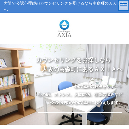
大阪で公認心理師のカウンセリングを受けるなら南森町のＡＸＩＡ
へ
TOP
カウンセラー
アクセス・受付時間
カウンセリングをお探しなら
大阪の南森町にあるＡＸＩＡへ
サービス・料金一覧
心の悩みの解決をサポート
心理検査
心の病、ストレス、人間関係、仕事の悩みなど
公認心理師が心の悩みにお応えします。
実績紹介
AXIAの特徴