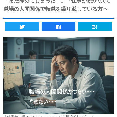
「また辞めてしまった…」「仕事が続かない」
職場の人間関係で転職を繰り返している方へ
初めての方へ
法人様向けサービス
ハラスメント対策資格
質問一覧
ブログ
会社概要
採用情報
カウンセリング予約
「仕事が長続きしない」「いつもすぐ辞めてしまう…」