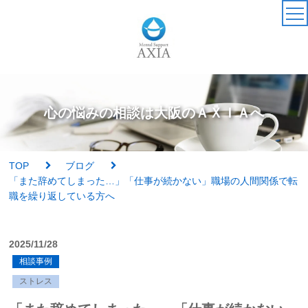
TOP
カウンセラー
心の悩みの相談は大阪のＡＸＩＡへ
アクセス・受付時間
TOP
ブログ
サービス・料金一覧
「また辞めてしまった…」「仕事が続かない」職場の人間関係で転
職を繰り返している方へ
心理検査
2025/11/28
実績紹介
相談事例
ストレス
AXIAの特徴