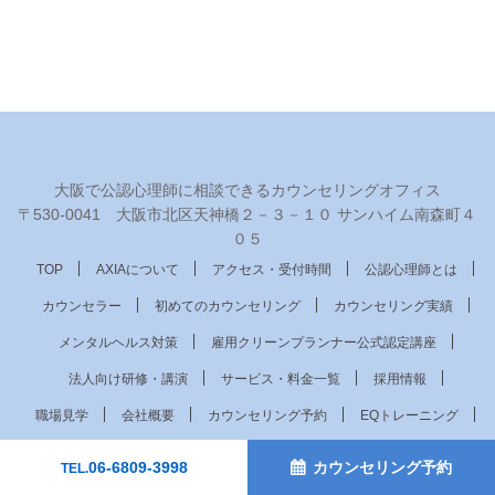
大阪で公認心理師に相談できるカウンセリングオフィス
〒530‐0041 大阪市北区天神橋２－３－１０ サンハイム南森町４
０５
TOP
AXIAについて
アクセス・受付時間
公認心理師とは
カウンセラー
初めてのカウンセリング
カウンセリング実績
メンタルヘルス対策
雇用クリーンプランナー公式認定講座
法人向け研修・講演
サービス・料金一覧
採用情報
職場見学
会社概要
カウンセリング予約
EQトレーニング
お問い合わせ
サイトマップ
お知らせ
ブログ
06-6809-3998
カウンセリング予約
TEL.
全国のカウンセリングルーム
各種リンク集