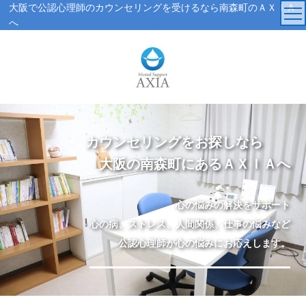
大阪で公認心理師のカウンセリングを受けるなら南森町のＡＸＩＡ
へ
TOP
カウンセラー
アクセス・受付時間
カウンセリングをお探しなら
大阪の南森町にあるＡＸＩＡへ
サービス・料金一覧
心の悩みの解決をサポート
心理検査
心の病、ストレス、人間関係、仕事の悩みなど
公認心理師が心の悩みにお応えします。
実績紹介
AXIAの特徴