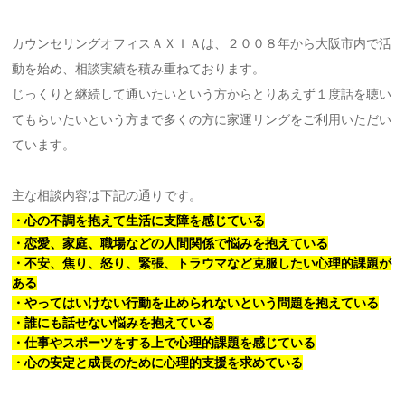
カウンセリングオフィスＡＸＩＡは、２００８年から大阪市内で活
動を始め、相談実績を積み重ねております。
じっくりと継続して通いたいという方からとりあえず１度話を聴い
てもらいたいという方まで多くの方に家運リングをご利用いただい
ています。
主な相談内容は下記の通りです。
・心の不調を抱えて生活に支障を感じている
・恋愛、家庭、職場などの人間関係で悩みを抱えている
・不安、焦り、怒り、緊張、トラウマなど克服したい心理的課題が
ある
・やってはいけない行動を止められないという問題を抱えている
・誰にも話せない悩みを抱えている
・仕事やスポーツをする上で心理的課題を感じている
・心の安定と成長のために心理的支援を求めている